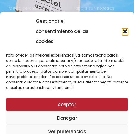
Política de cookies
Trabaja con nosotros
Gestionar el
COMUNICACIÓN
973 700 800
consentimiento de las
actel@actel.es
comunicacio@actel.es
cookies
Ctra. Vall d'Aran, km. 3
Canal de denuncias
Para ofrecer las mejores experiencias, utilizamos tecnologías
25196 Lleida
como las cookies para almacenar y/o acceder a la información
del dispositivo. El consentimiento de estas tecnologías nos
CONOCE NOVACOOP
permitirá procesar datos como el comportamiento de
navegación o las identificaciones únicas en este sitio. No
consentir o retirar el consentimiento, puede afectar negativamente
a ciertas características y funciones.
Aceptar
Denegar
© ActelGrup – Made with ♥ by
Agència OMA
Ver preferencias