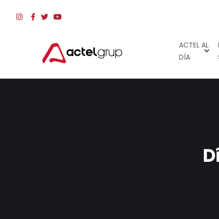
ACTEL AL
DÍA
D