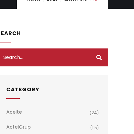
SEARCH
CATEGORY
Aceite
(24)
ActelGrup
(115)