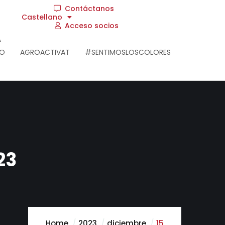
Contáctanos
Castellano
Acceso socios
A
RO
AGROACTIVAT
#SENTIMOSLOSCOLORES
23
Home
2023
diciembre
15