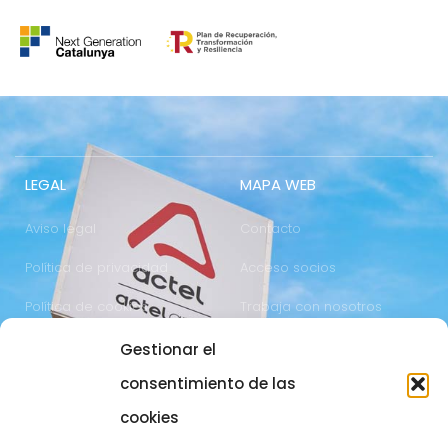
LEGAL
MAPA WEB
Aviso legal
Contacto
Política de privacidad
Acceso socios
Política de cookies
Trabaja con nosotros
Gestionar el
COMUNICACIÓN
973 700 800
consentimiento de las
actel@actel.es
comunicacio@actel.es
cookies
Ctra. Vall d'Aran, km. 3