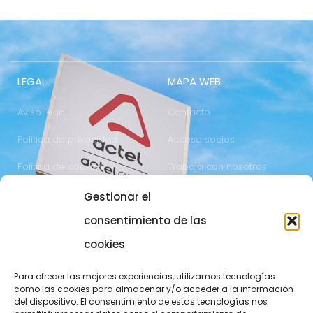
LEGAL
MAPA WEB
Aviso legal
Contacto
Política de privacidad
Acceso socios
Política de cookies
Trabaja con nosotros
Gestionar el
COMUNICACIÓN
973 700 800
consentimiento de las
actel@actel.es
comunicacio@actel.es
cookies
Ctra. Vall d'Aran, km. 3
Canal de denuncias
Para ofrecer las mejores experiencias, utilizamos tecnologías
25196 Lleida
como las cookies para almacenar y/o acceder a la información
del dispositivo. El consentimiento de estas tecnologías nos