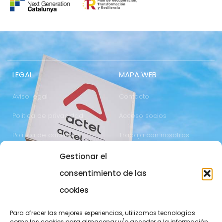
LEGAL
MAPA WEB
Aviso legal
Contacto
Política de privacidad
Acceso socios
Política de cookies
Trabaja con nosotros
Gestionar el
COMUNICACIÓN
973 700 800
consentimiento de las
actel@actel.es
comunicacio@actel.es
cookies
Ctra. Vall d'Aran, km. 3
Canal de denuncias
Para ofrecer las mejores experiencias, utilizamos tecnologías
25196 Lleida
como las cookies para almacenar y/o acceder a la información