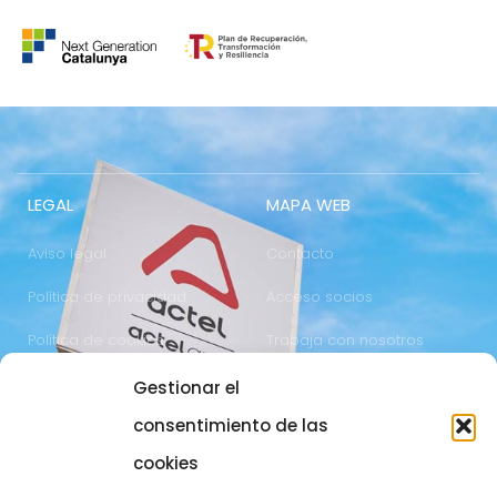
LEGAL
MAPA WEB
Aviso legal
Contacto
Política de privacidad
Acceso socios
Política de cookies
Trabaja con nosotros
Gestionar el
COMUNICACIÓN
973 700 800
consentimiento de las
actel@actel.es
comunicacio@actel.es
cookies
Ctra. Vall d'Aran, km. 3