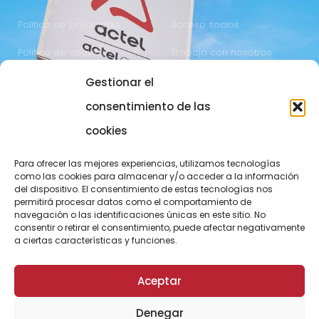
Política de privacidad
Acceso socios
Política de cookies
Trabaja con nosotros
Gestionar el
COMUNICACIÓN
973 700 800
consentimiento de las
actel@actel.es
comunicacio@actel.es
cookies
Ctra. Vall d'Aran, km. 3
Canal de denuncias
Para ofrecer las mejores experiencias, utilizamos tecnologías
25196 Lleida
como las cookies para almacenar y/o acceder a la información
del dispositivo. El consentimiento de estas tecnologías nos
CONOCE NOVACOOP
permitirá procesar datos como el comportamiento de
navegación o las identificaciones únicas en este sitio. No
consentir o retirar el consentimiento, puede afectar negativamente
a ciertas características y funciones.
Aceptar
Denegar