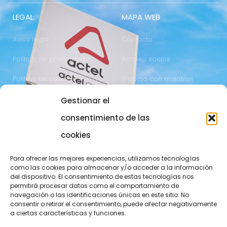
LEGAL
MAPA WEB
Aviso legal
Contacto
Política de privacidad
Acceso socios
Política de cookies
Trabaja con nosotros
Gestionar el
COMUNICACIÓN
973 700 800
consentimiento de las
actel@actel.es
comunicacio@actel.es
cookies
Ctra. Vall d'Aran, km. 3
Canal de denuncias
Para ofrecer las mejores experiencias, utilizamos tecnologías
25196 Lleida
como las cookies para almacenar y/o acceder a la información
del dispositivo. El consentimiento de estas tecnologías nos
CONOCE NOVACOOP
permitirá procesar datos como el comportamiento de
navegación o las identificaciones únicas en este sitio. No
consentir o retirar el consentimiento, puede afectar negativamente
a ciertas características y funciones.