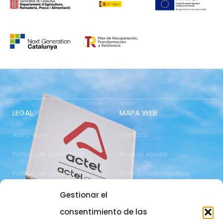
LEGAL
MAPA WEB
Aviso legal
Contacto
Política de privacidad
Acceso socios
Política de cookies
Trabaja con nosotros
Gestionar el
COMUNICACIÓN
973 700 800
consentimiento de las
actel@actel.es
comunicacio@actel.es