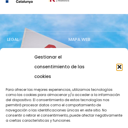
LEGAL
MAPA WEB
Aviso legal
Contacto
Gestionar el
Política de privacidad
Acceso socios
consentimiento de las
Política de cookies
Trabaja con nosotros
cookies
COMUNICACIÓN
973 700 800
Para ofrecer las mejores experiencias, utilizamos tecnologías
como las cookies para almacenar y/o acceder a la información
actel@actel.es
comunicacio@actel.es
del dispositivo. El consentimiento de estas tecnologías nos
permitirá procesar datos como el comportamiento de
navegación o las identificaciones únicas en este sitio. No
Ctra. Vall d'Aran, km. 3
Canal de denuncias
consentir o retirar el consentimiento, puede afectar negativamente
a ciertas características y funciones.
25196 Lleida