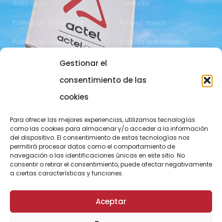
Aviso legal
Contacto
Política de privacidad
Acceso socios
Política de cookies
Trabaja con nosotros
Gestionar el
COMUNICACIÓN
973 700 800
consentimiento de las
actel@actel.es
comunicacio@actel.es
cookies
Ctra. Vall d'Aran, km. 3
Canal de denuncias
Para ofrecer las mejores experiencias, utilizamos tecnologías
25196 Lleida
como las cookies para almacenar y/o acceder a la información
del dispositivo. El consentimiento de estas tecnologías nos
CONOCE NOVACOOP
permitirá procesar datos como el comportamiento de
navegación o las identificaciones únicas en este sitio. No
consentir o retirar el consentimiento, puede afectar negativamente
a ciertas características y funciones.
Aceptar