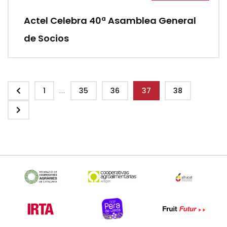
Actel Celebra 40ª Asamblea General
de Socios
...
1
35
36
37
38