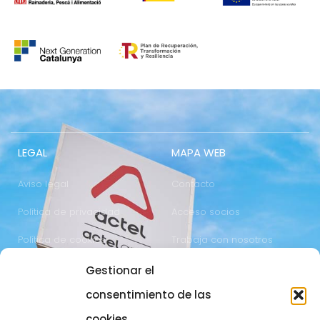
LEGAL
MAPA WEB
Aviso legal
Contacto
Política de privacidad
Acceso socios
Política de cookies
Trabaja con nosotros
Gestionar el
COMUNICACIÓN
973 700 800
consentimiento de las
actel@actel.es
comunicacio@actel.es
cookies