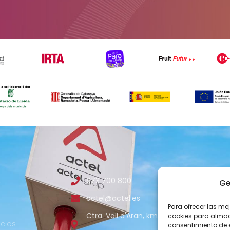
B
973 700 800
COMUNICAC
Ge
actel@actel.es
comunica
Para ofrecer las me
Ctra. Vall d'Aran, km. 3
cookies para almace
cios
consentimiento de 