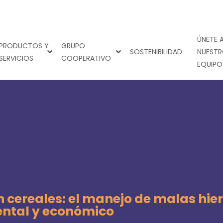
ÚNETE 
PRODUCTOS Y
GRUPO
SOSTENIBILIDAD
NUEST
SERVICIOS
COOPERATIVO
EQUIPO
en cereales: el manejo de malas hi
ental y económico