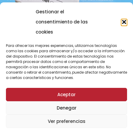
Gestionar el
COMUNICACIÓN
973 700 800
consentimiento de las
actel@actel.es
comunicacio@actel.es
cookies
Ctra. Vall d'Aran, km. 3
Canal de denuncias
Para ofrecer las mejores experiencias, utilizamos tecnologías
25196 Lleida
como las cookies para almacenar y/o acceder a la información
del dispositivo. El consentimiento de estas tecnologías nos
CONOCE NOVACOOP
permitirá procesar datos como el comportamiento de
navegación o las identificaciones únicas en este sitio. No
consentir o retirar el consentimiento, puede afectar negativamente
a ciertas características y funciones.
Aceptar
Denegar
© ActelGrup – Made with ♥ by
Agència OMA
Ver preferencias