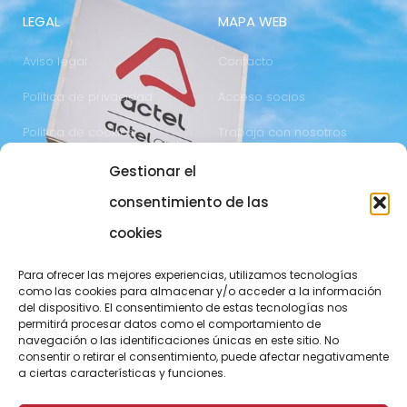
LEGAL
MAPA WEB
Aviso legal
Contacto
Política de privacidad
Acceso socios
Política de cookies
Trabaja con nosotros
Gestionar el
COMUNICACIÓN
973 700 800
consentimiento de las
actel@actel.es
comunicacio@actel.es
cookies
Ctra. Vall d'Aran, km. 3
Canal de denuncias
Para ofrecer las mejores experiencias, utilizamos tecnologías
25196 Lleida
como las cookies para almacenar y/o acceder a la información
del dispositivo. El consentimiento de estas tecnologías nos
CONOCE NOVACOOP
permitirá procesar datos como el comportamiento de
navegación o las identificaciones únicas en este sitio. No
consentir o retirar el consentimiento, puede afectar negativamente
a ciertas características y funciones.