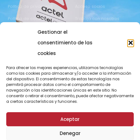
Política de privacidad
Acceso socios
Política de cookies
Trabaja con nosotros
Gestionar el
COMUNICACIÓN
973 700 800
consentimiento de las
actel@actel.es
comunicacio@actel.es
cookies
Ctra. Vall d'Aran, km. 3
Canal de denuncias
Para ofrecer las mejores experiencias, utilizamos tecnologías
25196 Lleida
como las cookies para almacenar y/o acceder a la información
del dispositivo. El consentimiento de estas tecnologías nos
CONOCE NOVACOOP
permitirá procesar datos como el comportamiento de
navegación o las identificaciones únicas en este sitio. No
consentir o retirar el consentimiento, puede afectar negativamente
a ciertas características y funciones.
Aceptar
Denegar