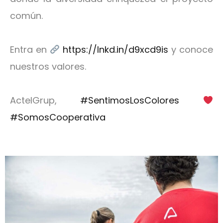
común.
Entra en
https://lnkd.in/d9xcd9is
y conoce
nuestros valores.
ActelGrup,
#SentimosLosColores
#SomosCooperativa