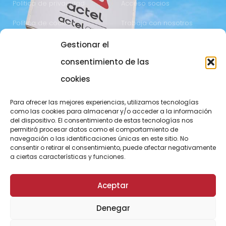
Política de privacidad
Acceso socios
Política de cookies
Trabaja con nosotros
Gestionar el
COMUNICACIÓN
973 700 800
consentimiento de las
actel@actel.es
comunicacio@actel.es
cookies
Ctra. Vall d'Aran, km. 3
Canal de denuncias
Para ofrecer las mejores experiencias, utilizamos tecnologías
25196 Lleida
como las cookies para almacenar y/o acceder a la información
del dispositivo. El consentimiento de estas tecnologías nos
CONOCE NOVACOOP
permitirá procesar datos como el comportamiento de
navegación o las identificaciones únicas en este sitio. No
consentir o retirar el consentimiento, puede afectar negativamente
a ciertas características y funciones.
Aceptar
Denegar
© ActelGrup – Made with ♥ by
Agència OMA