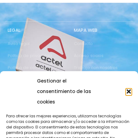
LEGAL
MAPA WEB
Aviso legal
Contacto
Política de privacidad
Acceso socios
Política de cookies
Trabaja con nosotros
Gestionar el
COMUNICACIÓN
973 700 800
consentimiento de las
actel@actel.es
comunicacio@actel.es
cookies
Ctra. Vall d'Aran, km. 3
Canal de denuncias
Para ofrecer las mejores experiencias, utilizamos tecnologías
25196 Lleida
como las cookies para almacenar y/o acceder a la información
del dispositivo. El consentimiento de estas tecnologías nos
CONOCE NOVACOOP
permitirá procesar datos como el comportamiento de