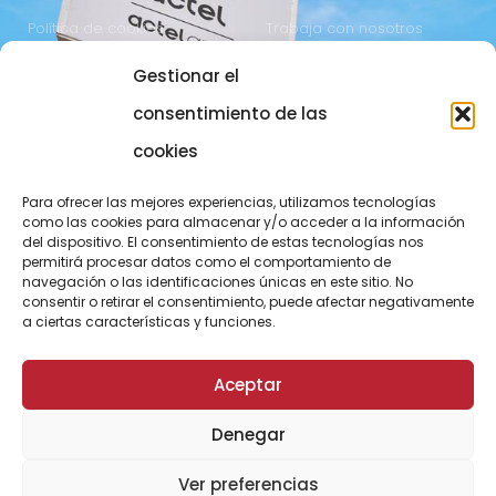
Política de cookies
Trabaja con nosotros
Gestionar el
COMUNICACIÓN
973 700 800
consentimiento de las
actel@actel.es
comunicacio@actel.es
cookies
Ctra. Vall d'Aran, km. 3
Canal de denuncias
Para ofrecer las mejores experiencias, utilizamos tecnologías
25196 Lleida
como las cookies para almacenar y/o acceder a la información
del dispositivo. El consentimiento de estas tecnologías nos
CONOCE NOVACOOP
permitirá procesar datos como el comportamiento de
navegación o las identificaciones únicas en este sitio. No
consentir o retirar el consentimiento, puede afectar negativamente
a ciertas características y funciones.
Aceptar
Denegar
© ActelGrup – Made with ♥ by
Agència OMA
Ver preferencias