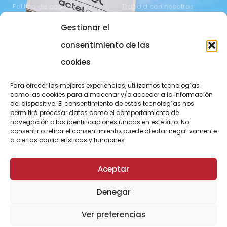
Política de cookies
Trabaja con nosotros
Gestionar el
COMUNICACIÓN
973 700 800
consentimiento de las
actel@actel.es
comunicacio@actel.es
cookies
Ctra. Vall d'Aran, km. 3
Canal de denuncias
Para ofrecer las mejores experiencias, utilizamos tecnologías
25196 Lleida
como las cookies para almacenar y/o acceder a la información
del dispositivo. El consentimiento de estas tecnologías nos
CONOCE NOVACOOP
permitirá procesar datos como el comportamiento de
navegación o las identificaciones únicas en este sitio. No
consentir o retirar el consentimiento, puede afectar negativamente
a ciertas características y funciones.
Aceptar
Denegar
© ActelGrup – Made with ♥ by
Agència OMA
Ver preferencias