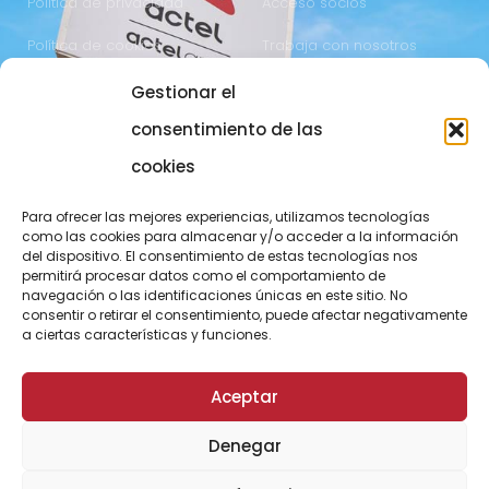
Política de privacidad
Acceso socios
Política de cookies
Trabaja con nosotros
Gestionar el
COMUNICACIÓN
973 700 800
consentimiento de las
actel@actel.es
comunicacio@actel.es
cookies
Ctra. Vall d'Aran, km. 3
Canal de denuncias
Para ofrecer las mejores experiencias, utilizamos tecnologías
25196 Lleida
como las cookies para almacenar y/o acceder a la información
del dispositivo. El consentimiento de estas tecnologías nos
CONOCE NOVACOOP
permitirá procesar datos como el comportamiento de
navegación o las identificaciones únicas en este sitio. No
consentir o retirar el consentimiento, puede afectar negativamente
a ciertas características y funciones.
Aceptar
Denegar
© ActelGrup – Made with ♥ by
Agència OMA