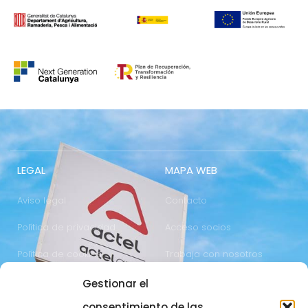
LEGAL
MAPA WEB
Aviso legal
Contacto
Política de privacidad
Acceso socios
Política de cookies
Trabaja con nosotros
Gestionar el
COMUNICACIÓN
973 700 800
consentimiento de las