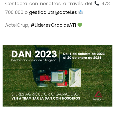
Contacta con nosotros a través del
973
700 800 o
gestioajuts@actel.es
ActelGrup,
#LíderesGraciasATi