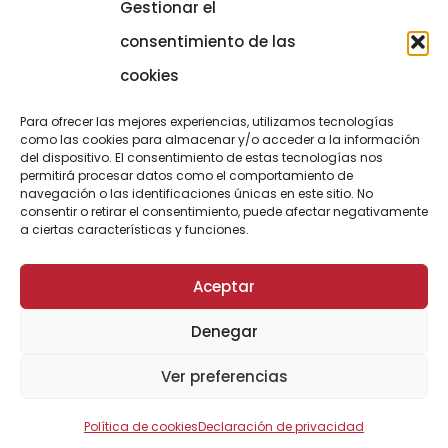
Gestionar el
COMUNICACIÓN
973 700 800
consentimiento de las
actel@actel.es
comunicacio@actel.es
cookies
Ctra. Vall d'Aran, km. 3
Canal de denuncias
Para ofrecer las mejores experiencias, utilizamos tecnologías
25196 Lleida
como las cookies para almacenar y/o acceder a la información
del dispositivo. El consentimiento de estas tecnologías nos
CONOCE NOVACOOP
permitirá procesar datos como el comportamiento de
navegación o las identificaciones únicas en este sitio. No
consentir o retirar el consentimiento, puede afectar negativamente
a ciertas características y funciones.
Aceptar
Denegar
© ActelGrup – Made with ♥ by
Agència OMA
Ver preferencias
Política de cookies
Declaración de privacidad