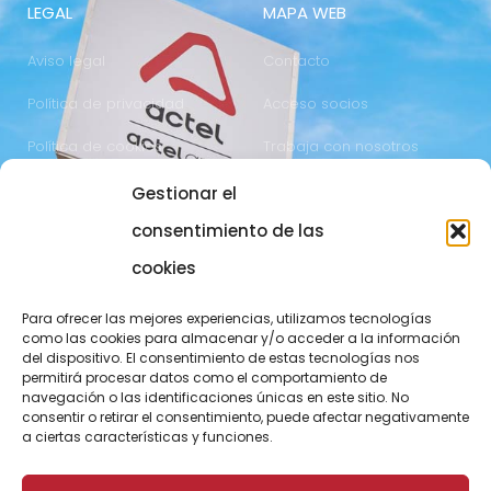
LEGAL
MAPA WEB
Aviso legal
Contacto
Política de privacidad
Acceso socios
Política de cookies
Trabaja con nosotros
Gestionar el
COMUNICACIÓN
973 700 800
consentimiento de las
actel@actel.es
comunicacio@actel.es
cookies
Ctra. Vall d'Aran, km. 3
Canal de denuncias
Para ofrecer las mejores experiencias, utilizamos tecnologías
25196 Lleida
como las cookies para almacenar y/o acceder a la información
del dispositivo. El consentimiento de estas tecnologías nos
CONOCE NOVACOOP
permitirá procesar datos como el comportamiento de
navegación o las identificaciones únicas en este sitio. No
consentir o retirar el consentimiento, puede afectar negativamente
a ciertas características y funciones.