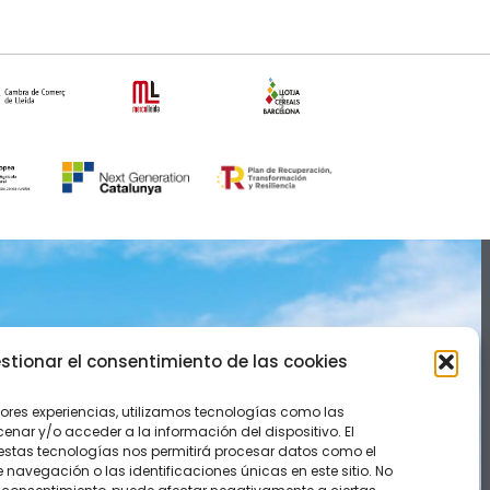
IÓN
CONOCE NOVACOOP
stionar el consentimiento de las cookies
cio@actel.es
jores experiencias, utilizamos tecnologías como las
nar y/o acceder a la información del dispositivo. El
estas tecnologías nos permitirá procesar datos como el
uncias
avegación o las identificaciones únicas en este sitio. No