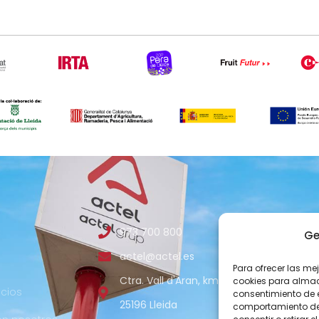
B
973 700 800
COMUNICAC
Ge
actel@actel.es
comunica
Para ofrecer las me
Ctra. Vall d'Aran, km. 3
cookies para almace
cios
consentimiento de 
Canal de den
25196 Lleida
comportamiento de n