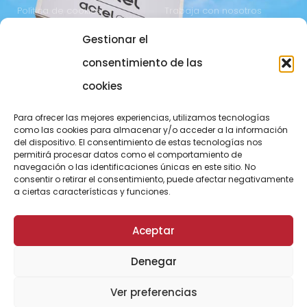
Política de cookies
Trabaja con nosotros
Gestionar el
COMUNICACIÓN
973 700 800
consentimiento de las
actel@actel.es
comunicacio@actel.es
cookies
Ctra. Vall d'Aran, km. 3
Canal de denuncias
Para ofrecer las mejores experiencias, utilizamos tecnologías
25196 Lleida
como las cookies para almacenar y/o acceder a la información
del dispositivo. El consentimiento de estas tecnologías nos
CONOCE NOVACOOP
permitirá procesar datos como el comportamiento de
navegación o las identificaciones únicas en este sitio. No
consentir o retirar el consentimiento, puede afectar negativamente
a ciertas características y funciones.
Aceptar
Denegar
© ActelGrup – Made with ♥ by
Agència OMA
Ver preferencias