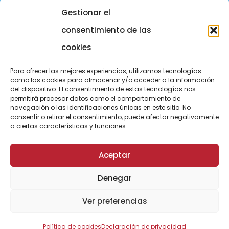
Gestionar el
COMUNICACIÓN
973 700 800
consentimiento de las
actel@actel.es
comunicacio@actel.es
cookies
Ctra. Vall d'Aran, km. 3
Canal de denuncias
Para ofrecer las mejores experiencias, utilizamos tecnologías
25196 Lleida
como las cookies para almacenar y/o acceder a la información
del dispositivo. El consentimiento de estas tecnologías nos
CONOCE NOVACOOP
permitirá procesar datos como el comportamiento de
navegación o las identificaciones únicas en este sitio. No
consentir o retirar el consentimiento, puede afectar negativamente
a ciertas características y funciones.
Aceptar
Denegar
© ActelGrup – Made with ♥ by
Agència OMA
Ver preferencias
Política de cookies
Declaración de privacidad