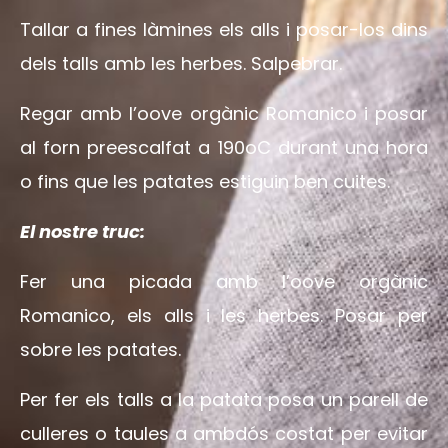
Tallar a fines làmines els alls i posar-los dins
dels talls amb les herbes. Salpebrar.
Regar amb l’oove orgànic Romanico i posar
al forn preescalfat a 190oC durant una hora
o fins que les patates estiguin ben cuites.
El nostre truc:
Fer una picada amb l’oove orgànic
Romanico, els alls i les herbes. Posar per
sobre les patates.
Per fer els talls a la patata posa un parell de
culleres o taules a ambdós costat per evitar