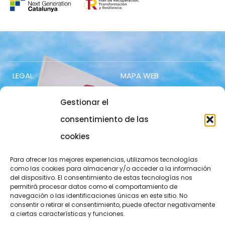
LEGAL
MAPA WEB
Aviso legal
Contacto
Gestionar el
Política de privacidad
Acceso socios
consentimiento de las
cookies
Política de cookies
Trabaja con nosotros
COMUNICACIÓN
973 700 800
Para ofrecer las mejores experiencias, utilizamos tecnologías
como las cookies para almacenar y/o acceder a la información
del dispositivo. El consentimiento de estas tecnologías nos
actel@actel.es
comunicacio@actel.es
permitirá procesar datos como el comportamiento de
navegación o las identificaciones únicas en este sitio. No
Ctra. Vall d'Aran, km. 3
consentir o retirar el consentimiento, puede afectar negativamente
Canal de denuncias
a ciertas características y funciones.
25196 Lleida