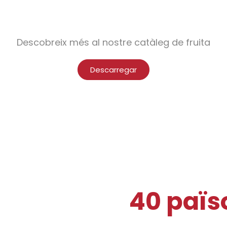
Descobreix més al nostre catàleg de fruita
Descarregar
resents en
40 païs