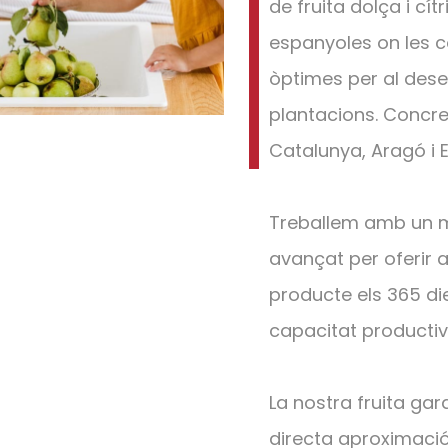
de fruita dolça i cí
espanyoles on les c
òptimes per al des
plantacions. Concre
Catalunya, Aragó i 
Treballem amb un m
avançat per oferir al
producte els 365 die
capacitat productiv
La nostra fruita gar
directa aproximació