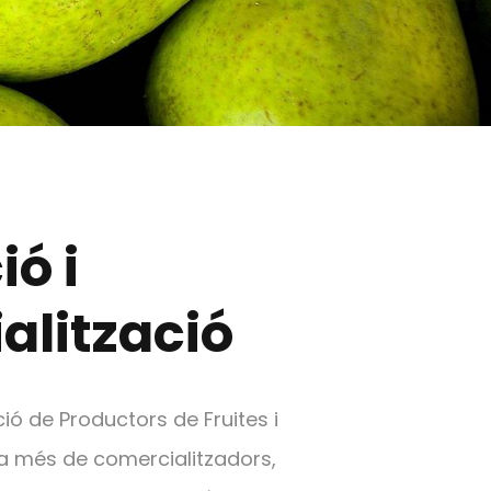
ó i
alització
ó de Productors de Fruites i
 a més de comercialitzadors,