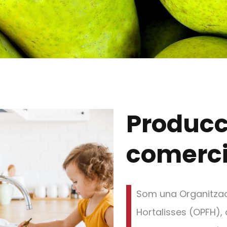
Producci
comerci
Som una Organitzaci
Hortalisses (OPFH),