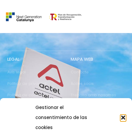
LEGAL
MAPA WEB
Avís legal
Contacte
Política de privacitat
Accés socis
Política de cookies
Treballa amb nosaltres
Gestionar el
COMUNICACIÓ
973 700 800
consentimiento de las
actel@actel.es
comunicacio@actel.es
cookies