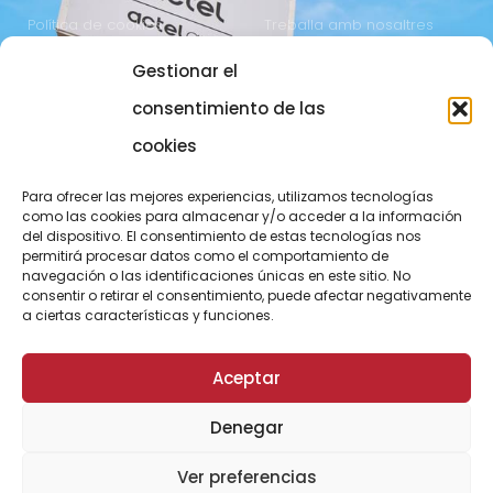
Política de cookies
Treballa amb nosaltres
Gestionar el
COMUNICACIÓ
973 700 800
consentimiento de las
actel@actel.es
comunicacio@actel.es
cookies
Ctra. Vall d'Aran, km. 3
Canal de denúncies
Para ofrecer las mejores experiencias, utilizamos tecnologías
25196 Lleida
como las cookies para almacenar y/o acceder a la información
del dispositivo. El consentimiento de estas tecnologías nos
CONEIX NOVACOOP
permitirá procesar datos como el comportamiento de
navegación o las identificaciones únicas en este sitio. No
consentir o retirar el consentimiento, puede afectar negativamente
a ciertas características y funciones.
Aceptar
Denegar
© ActelGrup – Made with ♥ by
Agència OMA
Ver preferencias