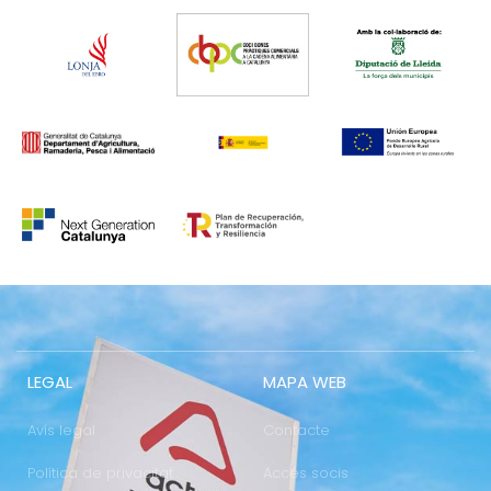
LEGAL
MAPA WEB
Avís legal
Contacte
Política de privacitat
Accés socis