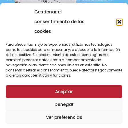
Gestionar el
COMUNICACIÓ
973 700 800
consentimiento de las
actel@actel.es
comunicacio@actel.es
cookies
Ctra. Vall d'Aran, km. 3
Canal de denúncies
Para ofrecer las mejores experiencias, utilizamos tecnologías
25196 Lleida
como las cookies para almacenar y/o acceder a la información
del dispositivo. El consentimiento de estas tecnologías nos
CONEIX NOVACOOP
permitirá procesar datos como el comportamiento de
navegación o las identificaciones únicas en este sitio. No
consentir o retirar el consentimiento, puede afectar negativamente
a ciertas características y funciones.
Aceptar
Denegar
© ActelGrup – Made with ♥ by
Agència OMA
Ver preferencias