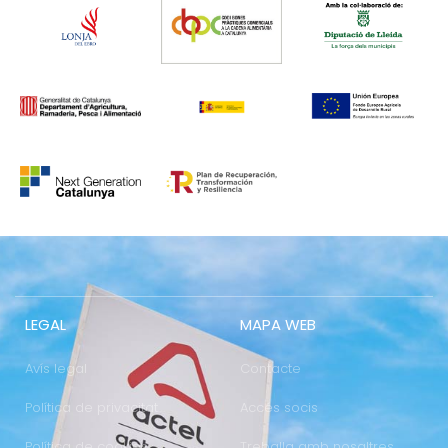
LEGAL
MAPA WEB
Avís legal
Contacte
Política de privacitat
Accés socis
Política de cookies
Treballa amb nosaltres