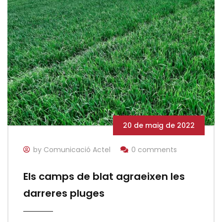
20 de maig de 2022
by Comunicació Actel
0 comments
Els camps de blat agraeixen les
darreres pluges