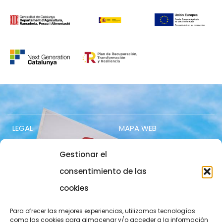
LEGAL
MAPA WEB
Avís legal
Contacte
Gestionar el
Política de privacitat
Accés socis
consentimiento de las
cookies
Política de cookies
Treballa amb nosaltres
COMUNICACIÓ
973 700 800
Para ofrecer las mejores experiencias, utilizamos tecnologías
como las cookies para almacenar y/o acceder a la información