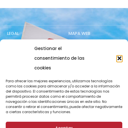
LEGAL
MAPA WEB
Avís legal
Contacte
Gestionar el
Política de privacitat
Accés socis
consentimiento de las
cookies
Política de cookies
Treballa amb nosaltres
COMUNICACIÓ
973 700 800
Para ofrecer las mejores experiencias, utilizamos tecnologías
como las cookies para almacenar y/o acceder a la información
del dispositivo. El consentimiento de estas tecnologías nos
actel@actel.es
comunicacio@actel.es
permitirá procesar datos como el comportamiento de
navegación o las identificaciones únicas en este sitio. No
Ctra. Vall d'Aran, km. 3
consentir o retirar el consentimiento, puede afectar negativamente
Canal de denúncies
a ciertas características y funciones.
25196 Lleida