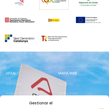
LEGAL
MAPA WEB
Avís legal
Contacte
Política de privacitat
Accés socis
Política de cookies
Treballa amb nosaltres
Gestionar el