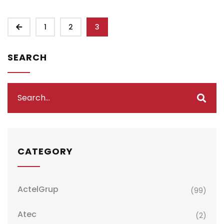
1
2
3
SEARCH
CATEGORY
ActelGrup
(99)
Atec
(2)