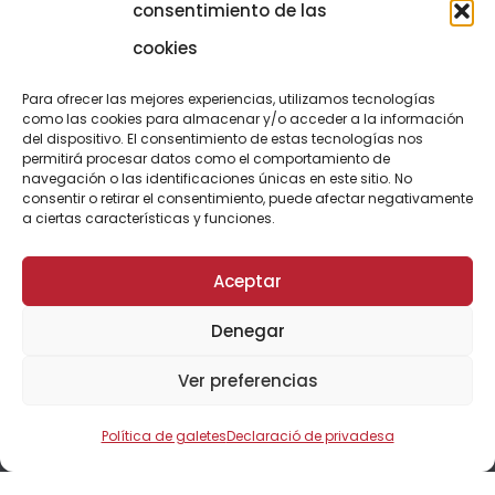
consentimiento de las
COMUNICACIÓ
973 700 800
cookies
actel@actel.es
comunicacio@actel.es
Para ofrecer las mejores experiencias, utilizamos tecnologías
Ctra. Vall d'Aran, km. 3
como las cookies para almacenar y/o acceder a la información
Canal de denúncies
del dispositivo. El consentimiento de estas tecnologías nos
25196 Lleida
permitirá procesar datos como el comportamiento de
navegación o las identificaciones únicas en este sitio. No
consentir o retirar el consentimiento, puede afectar negativamente
CONEIX NOVACOOP
a ciertas características y funciones.
Aceptar
Denegar
Ver preferencias
© ActelGrup – Made with ♥ by
Agència OMA
Política de galetes
Declaració de privadesa